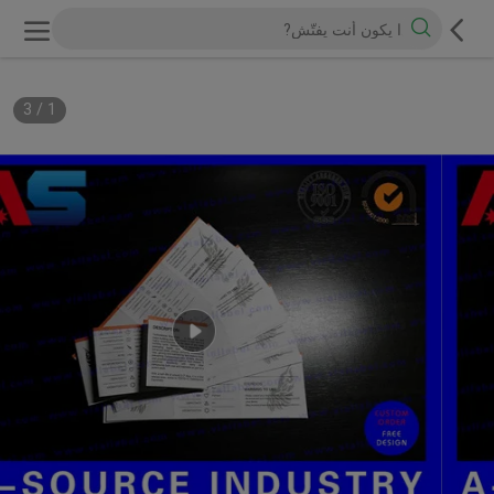
3
/
1