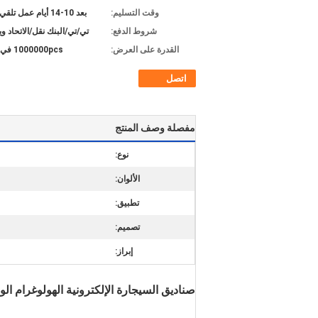
وقت التسليم:
بعد 10-14 أيام عمل تلقي الودائع
شروط الدفع:
تي/تي/البنك نقل/الاتحاد و
القدرة على العرض:
1000000pcs في الشهر
اتصل
مفصلة وصف المنتج
نوع:
الألوان:
تطبيق:
تصميم:
إبراز:
صناديق السيجارة الإلكترونية الهولوغرام ا