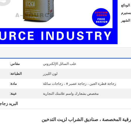
يستيرم
علب السائل الإلكتروني
مقاس:
لون الليزر
الطباعة:
زجاجة قطرة العين ، زجاجة عصير e ، زجاجات سائلة
مادة:
مخصص بشعارك واسم علامتك التجارية
عينة:
البريد زجاج
لورقية المخصصة ، صناديق الشراب لزيت التدخين