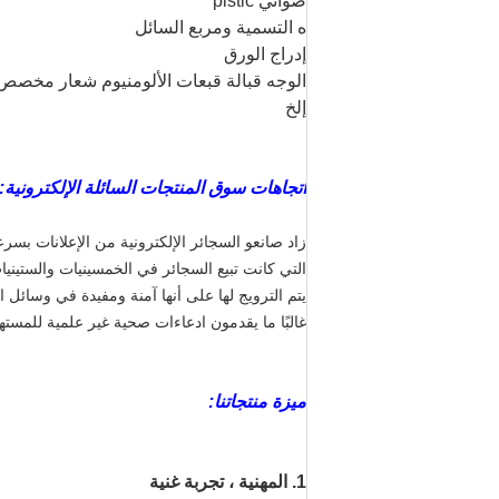
صواني plstic
ه التسمية ومربع السائل
إدراج الورق
الوجه قبالة قبعات الألومنيوم شعار مخصص
إلخ
اتجاهات سوق المنتجات السائلة الإلكترونية:
زاد صانعو السجائر الإلكترونية من الإعلانات بسر
التي كانت تبيع السجائر في الخمسينيات والستينيا
يتم الترويج لها على أنها آمنة ومفيدة في وسائل ال
غالبًا ما يقدمون ادعاءات صحية غير علمية للمسته
ميزة منتجاتنا:
1. المهنية ، تجربة غنية