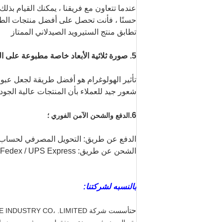
عندما تتعاون مع فريقنا ، يمكنك القيام بذلك ب
حسنًا ، فأنت تحصل على أفضل منتجات الطبا
تطابق منتج الستيرويد الصيدلاني الممتاز
5. صورة ثلاثية الأبعاد خاصة مطبوعة على الصندوق للمساعدة في كسب السوق
تأثير الهولوغرام هو أفضل طريقة لجعل عبوات
شعور جيد للعملاء بأن المنتجات عالية الجو
6.
الدفع والشحن الآمن الفوري ؛
الدفع عن طريق: التحويل المصرفي لحساب الشركة ، T / T ، ويسترن يونيون ، غرا
الشحن عن طريق: DHL / EMS / Fedex / UPS Express للتأكد من فوائدك ؛
بالنسبه لشركتنا:
ح
تأسست شركة ONGKONG A-SOURCE INDUSTRY CO، .LIMITED لأول مرة في أوائل عام 2007 ،