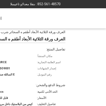
852-561-48570
المبيعات والدعم الفنى :
ا
العرف ورقة الثلاثية الأبعاد أطقم ه السجائر شرب 
العرف ورقة الثلاثية الأبعاد أطقم ه ال
تفاصيل المنتج:
مكان المنشأ:
اسم العلامة التجارية:
URCE
إصدار الشهادات:
ISO9001
رقم الموديل:
E السائلة صناديق-8
شروط الدفع والشحن:
الحد الأدنى لكمية:
pcs
الأسعار:
قابل ل
تفاصيل التغليف:
كيس من البلاستيك داخل مرب