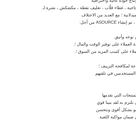
تاج جودة عالية واحترافية
زجاجية ، غطاء قلّاب ، تغليف نفطة ، مكشكش ، نشرة لـ
دلانية ؛ مع العديد من الاختلاف
ASOUR من أجل:
نوعه وأنيق.
العملاء على توفير الوقت والمال ؛.
لاء على كسب المزيد من السوق ؛.
ة لمكافحة التزييف ؛
المستخدمين في تلقيهم
لمنتجات التي نقدمها
نلتزم به.لقد بنينا قوي
 ننمو بشكل أقوى ونتحسن
ي ضمان مواكبة اللعبة.