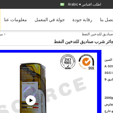
اطلب اقتباس
Arabic
تصل بنا
رقابة جودة
جولة في المعمل
معلومات عنا
صناديق للتدخين النفط
مرب
سجائر شرب صناديق للتدخين النفط
الصين
A-SO
SGS 
2000
لتفاوض
ع خارج