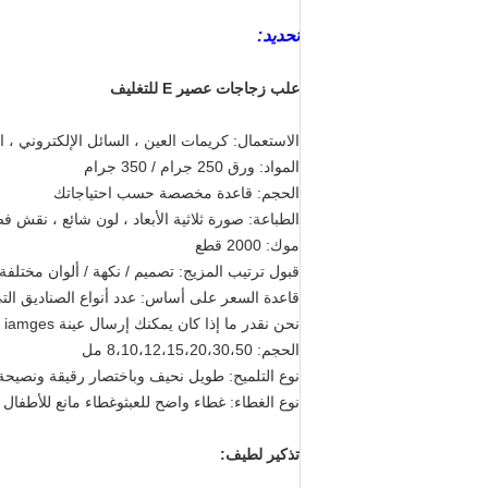
تحديد:
علب زجاجات عصير E للتغليف
الاستعمال: كريمات العين ، السائل الإلكتروني ، ال
المواد: ورق 250 جرام / 350 جرام
الحجم: قاعدة مخصصة حسب احتياجاتك
الطباعة: صورة ثلاثية الأبعاد ، لون شائع ، نقش ف
موك: 2000 قطع
قبول ترتيب المزيج: تصميم / نكهة / ألوان مختلفة
قاعدة السعر على أساس: عدد أنواع الصناديق التي 
نحن نقدر ما إذا كان يمكنك إرسال عينة iamges للحصول على عرض أسعار دقيق
الحجم: 8،10،12،15،20،30،50 مل
نوع التلميح: طويل نحيف
و
باختصار رقيقة
و
نصيحة 
نوع الغطاء: غطاء واضح للعبث
و
غطاء مانع للأطفال
تذكير لطيف: