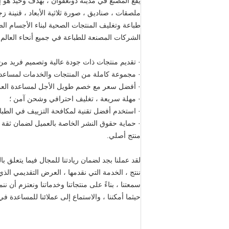
يقع المصنع في مدينة دونغقوان ، بهدف وحيد هو إن
ملصقات ، صناديق ، صورة ثلاثية الأبعاد ، قنينة 
طباعة وتغليف المنتجات الصحية لبناء الأجسام الصي
الشركات المصنعة للطباعة في جميع أنحاء العالم ، تم إنشاء CE
· تقديم منتجات ذات جودة عالية وتصميم فريد من 
· مجموعة كاملة من المنتجات والخدمات لمساعدة 
· أفضل سعر مع خصم طويل الأجل لمساعدة العم
· مهلة سريعة ، تغليف احترافي وشحن آمن ؛
· استخدم أفضل تقنية لمكافحة التزييف في الطباع
· حماية حقوق النشر الخاصة بالعميل لضمان ثقة 
منتج أصلي.
لقد عملنا بجد لضمان ريادتنا للمجال فيما يتعلق با
ننتج ، الخدمة التي نقدمها ، العرض التقديمي الذي 
سمعتنا ، بناءً على منتجاتنا وخدماتنا ونعتزم أن
حيثما أمكننا ، والاستماع إلى عملائنا للمساعدة ف