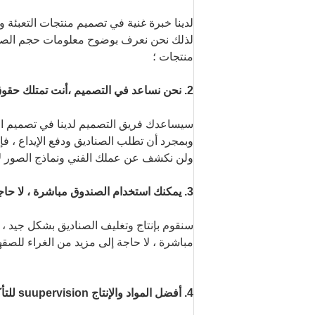
لدينا خبرة غنية في تصميم منتجات التعبئة وال
لذلك نحن نعرف بوضوح معلومات حجم الصندو
منتجات ؛
2. نحن نساعد في التصميم ،
أنت تمتلك حقوق
سيساعدك فريق التصميم لدينا في تصميم الأع
وبمجرد أن تطلب الصناديق ودفع الإيداع ، ف
ولن نكشف عن عملك الفني ونماذج الصور ل
3. يمكنك استخدام الصندوق مباشرة ، لا حاجة للغراء لتجميعه
سنقوم بإنتاج وتغليف الصناديق بشكل جيد ، 
مباشرة ، لا حاجة إلى مزيد من الغراء للصق
4. أفضل المواد والإنتاج suupervision للتأكد من جودة عالية