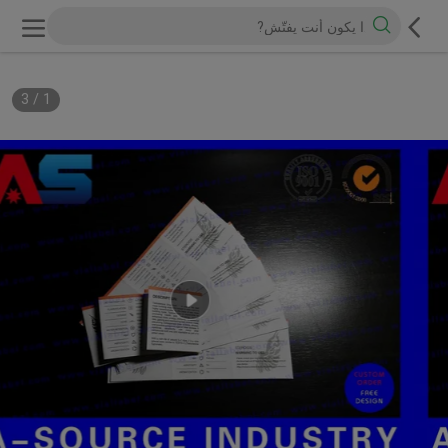
3
/
1