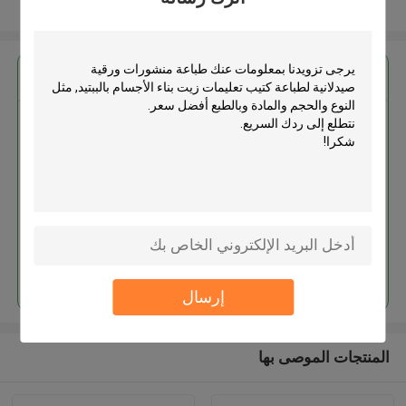
عرض المزيد
احصل على افضل سعر ل
طباعة منشورات ورقية صيدلانية
لطباعة كتيب تعليمات زيت بناء
الأجسام بالببتيد
استمر
إرسال
المنتجات الموصى بها