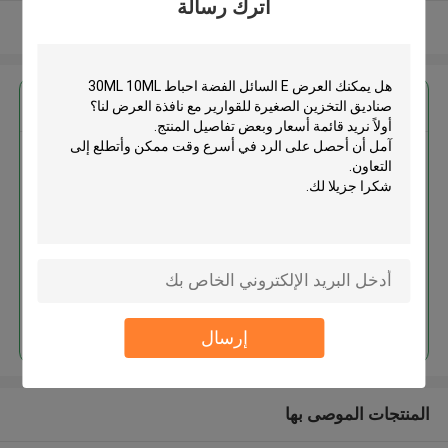
اترك رسالة
عرض المزيد
احصل على افضل سعر ل
E السائل الفضة احباط 30ML 10ML
صناديق التخزين الصغيرة للقوارير مع
نافذة العرض
استمر
إرسال
المنتجات الموصى بها