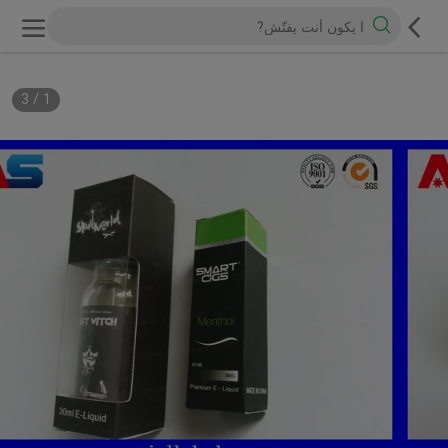
3
/
1