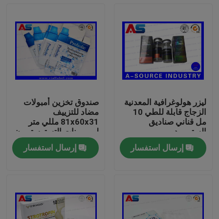
ليزر هولوغرافية المعدنية
صندوق تخزين أمبولات
الزجاج قابلة للطي 10
مضاد للتزييف
مل قناني صناديق
81x60x31 مللي متر
الستيرويد
لبروبيونات التستوستيرون
1 مللي
إرسال استفسار
إرسال استفسار
بيت
منتجات
معلومات عنا