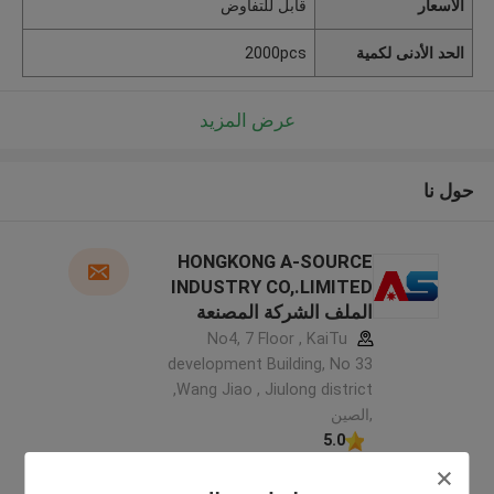
الأسعار
قابل للتفاوض
الحد الأدنى لكمية
2000pcs
عرض المزيد
حول نا
HONGKONG A-SOURCE
INDUSTRY CO,.LIMITED
الملف الشركة المصنعة
No4, 7 Floor , KaiTu
development Building, No 33
,Wang Jiao , Jiulong district
,الصين
5.0
يدقّق ممون